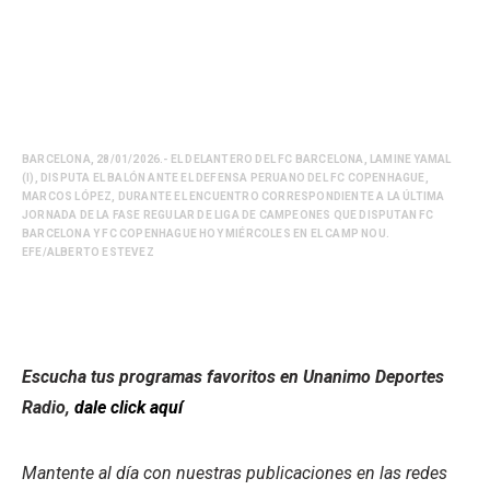
BARCELONA, 28/01/2026.- EL DELANTERO DEL FC BARCELONA, LAMINE YAMAL
(I), DISPUTA EL BALÓN ANTE EL DEFENSA PERUANO DEL FC COPENHAGUE,
MARCOS LÓPEZ, DURANTE EL ENCUENTRO CORRESPONDIENTE A LA ÚLTIMA
JORNADA DE LA FASE REGULAR DE LIGA DE CAMPEONES QUE DISPUTAN FC
BARCELONA Y FC COPENHAGUE HOY MIÉRCOLES EN EL CAMP NOU.
EFE/ALBERTO ESTEVEZ
Escucha tus programas favoritos en Unanimo Deportes
Radio,
dale click aquí
Mantente al día con nuestras publicaciones en las redes