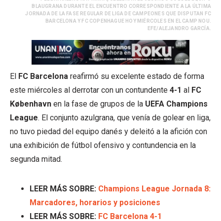
BLAUGRANA DURANTE EL ENCUENTRO CORRESPONDIENTE A LA ÚLTIMA
JORNADA DE LA FASE REGULAR DE LIGA DE CAMPEONES QUE DISPUTAN FC
BARCELONA Y FC COPENHAGUE HOY MIÉRCOLES EN EL CAMP NOU.
EFE/ALEJANDRO GARCÍA.
El
FC Barcelona
reafirmó su excelente estado de forma
este miércoles al derrotar con un contundente
4-1
al
FC
København
en la fase de grupos de la
UEFA Champions
League
. El conjunto azulgrana, que venía de golear en liga,
no tuvo piedad del equipo danés y deleitó a la afición con
una exhibición de fútbol ofensivo y contundencia en la
segunda mitad.
LEER MÁS SOBRE:
Champions League Jornada 8:
Marcadores, horarios y posiciones
LEER MÁS SOBRE:
FC Barcelona 4-1