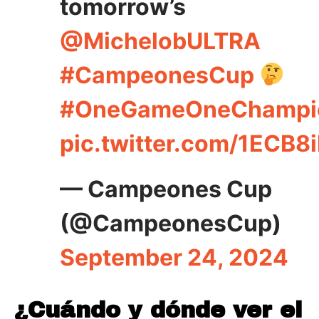
tomorrow’s
@MichelobULTRA
#CampeonesCup
#OneGameOneChampi
pic.twitter.com/1ECB8
— Campeones Cup
(@CampeonesCup)
September 24, 2024
¿Cuándo y dónde ver el