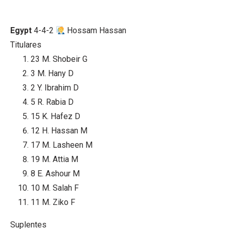
Egypt
4-4-2
Hossam Hassan
Titulares
23
M. Shobeir
G
3
M. Hany
D
2
Y. Ibrahim
D
5
R. Rabia
D
15
K. Hafez
D
12
H. Hassan
M
17
M. Lasheen
M
19
M. Attia
M
8
E. Ashour
M
10
M. Salah
F
11
M. Ziko
F
Suplentes