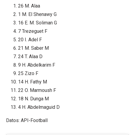
26
M. Alaa
1
M. El Shenawy
G
16
E. M. Soliman
G
7
Trezeguet
F
20
I. Adel
F
21
M. Saber
M
24
T. Alaa
D
9
H. Abdelkarim
F
25
Zizo
F
14
H. Fathy
M
22
O. Marmoush
F
18
N. Dunga
M
4
H. Abdelmaguid
D
Datos: API-Football