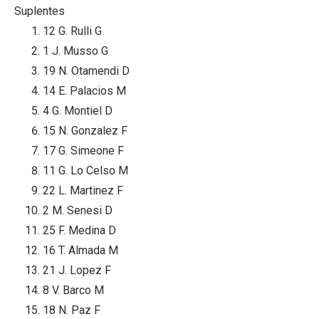
Suplentes
12
G. Rulli
G
1
J. Musso
G
19
N. Otamendi
D
14
E. Palacios
M
4
G. Montiel
D
15
N. Gonzalez
F
17
G. Simeone
F
11
G. Lo Celso
M
22
L. Martinez
F
2
M. Senesi
D
25
F. Medina
D
16
T. Almada
M
21
J. Lopez
F
8
V. Barco
M
18
N. Paz
F