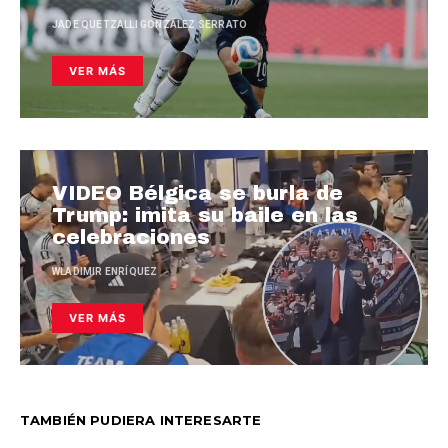
JADE QUETZALLI GONZÁLEZ SERRATO
VER MÁS
VIDEO Bélgica se burla de
Trump: imita su baile en las
celebraciones
WLADIMIR ENRÍQUEZ
VER MÁS
TAMBIÉN PUDIERA INTERESARTE