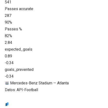
541
Passes accurate
287
90%
Passes %
82%
2.84
expected_goals
0.89
-0.34
goals_prevented
-0.34
Mercedes-Benz Stadium — Atlanta
Datos: API-Football