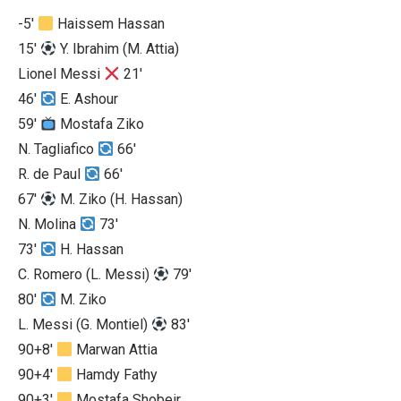
-5'
Haissem Hassan
15'
Y. Ibrahim
(M. Attia)
Lionel Messi
21'
46'
E. Ashour
59'
Mostafa Ziko
N. Tagliafico
66'
R. de Paul
66'
67'
M. Ziko
(H. Hassan)
N. Molina
73'
73'
H. Hassan
C. Romero
(L. Messi)
79'
80'
M. Ziko
L. Messi
(G. Montiel)
83'
90+8'
Marwan Attia
90+4'
Hamdy Fathy
90+3'
Mostafa Shobeir