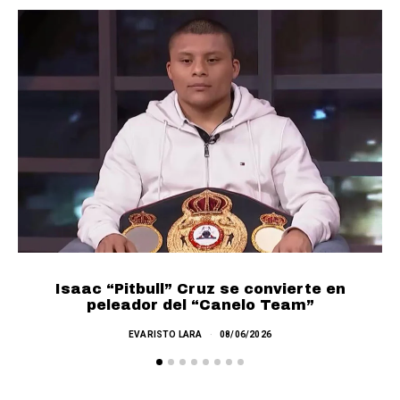
Isaac “Pitbull” Cruz se convierte en
L
peleador del “Canelo Team”
EVARISTO LARA
08/06/2026