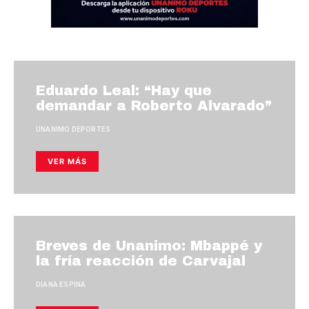
Eduardo Leal: “Hay que
demandar a Roberto Alvarado”
UNANIMO DEPORTES
VER MÁS
Breves de Unanimo: Mbappé y
la fría reacción de Carvajal
DIANA ESPINA