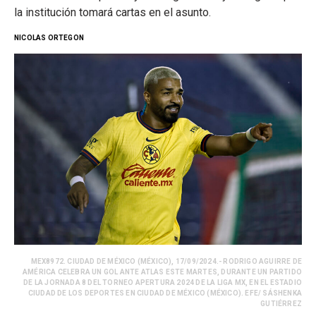
la institución tomará cartas en el asunto.
NICOLAS ORTEGON
MEX8972. CIUDAD DE MÉXICO (MÉXICO), 17/09/2024.- RODRIGO AGUIRRE DE
AMÉRICA CELEBRA UN GOL ANTE ATLAS ESTE MARTES, DURANTE UN PARTIDO
DE LA JORNADA 8 DEL TORNEO APERTURA 2024 DE LA LIGA MX, EN EL ESTADIO
CIUDAD DE LOS DEPORTES EN CIUDAD DE MÉXICO (MÉXICO). EFE/ SÁSHENKA
GUTIÉRREZ