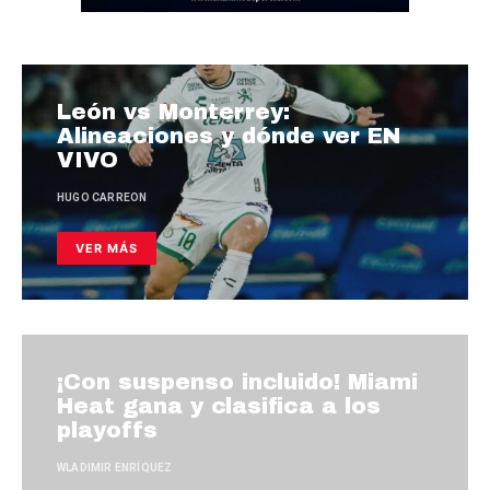
León vs Monterrey:
Alineaciones y dónde ver EN
VIVO
HUGO CARREON
VER MÁS
¡Con suspenso incluido! Miami
Heat gana y clasifica a los
playoffs
WLADIMIR ENRÍQUEZ