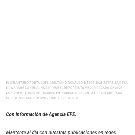
EL DELANTERO PORTUGUÉS CRISTIANO RONALDO, DESDE 2023 ESTRELLA DE LA
LIGA ÁRABE CON EL AL NASSR, FUE EL DEPORTISTA MEJOR PAGADO DE 2024
CON 260 MILLONES DE DÓLARES EN INGRESOS, SEGÚN LA LISTA ELABORADA
POR LA PUBLICACIÓN SPORTICO. EFE/EPA/STR
Con información de Agencia EFE.
Mantente al día con nuestras publicaciones en redes