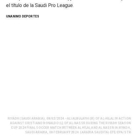
el título de la Saudi Pro League.
UNANIMO DEPORTES
RIYADH (SAUDI ARABIA), 08/02/2024.- ALI ALBULAYHI (R) OF AL-HILAL IN ACTION
AGAINST CRISTIANO RONALDO (L) OF AL-NASSR DURING THE RIYADH SEASON
CUP 2024 FINAL SOCCER MATCH BETWEEN AL HILAL AND AL NASSR IN RIYADH,
SAUDI ARABIA, 08 FEBRUARY 2024. (ARABIA SAUDITA) EFE/EPA/STR