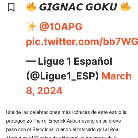
𝙂𝙄𝙂𝙉𝘼𝘾 𝙂𝙊𝙆𝙐
@10APG
pic.twitter.com/bb7W
— Ligue 1 Español
(@Ligue1_ESP)
March
8, 2024
Una de las celebraciones más icónicas de este estilo la
protagonizó Pierre-Emerick Aubameyang en su breve
paso con el Barcelona, cuando al marcarle gol al Real