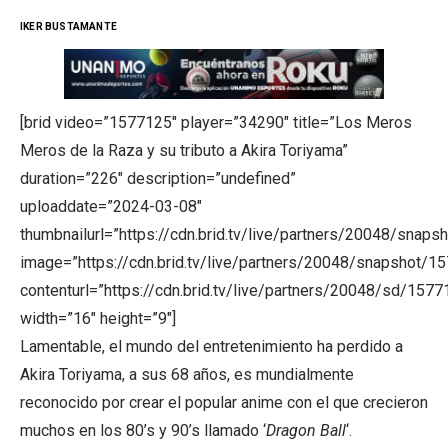
IKER BUSTAMANTE
[brid video=”1577125″ player=”34290″ title=”Los Meros
Meros de la Raza y su tributo a Akira Toriyama”
duration=”226″ description=”undefined”
uploaddate=”2024-03-08″
thumbnailurl=”https://cdn.brid.tv/live/partners/20048/sn
image=”https://cdn.brid.tv/live/partners/20048/snapsho
contenturl=”https://cdn.brid.tv/live/partners/20048/sd/157
width=”16″ height=”9″]
Lamentable, el mundo del entretenimiento ha perdido a
Akira Toriyama, a sus 68 años, es mundialmente
reconocido por crear el popular anime con el que crecieron
muchos en los 80’s y 90’s llamado ‘
Dragon Ball
‘.