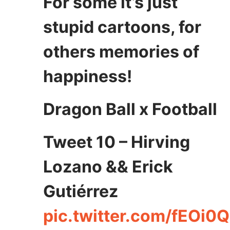
For some it’s just
stupid cartoons, for
others memories of
happiness!
Dragon Ball x Football
Tweet 10 – Hirving
Lozano && Erick
Gutiérrez
pic.twitter.com/fEOi0Q