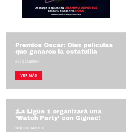
Premios Oscar: Diez películas
que ganaron la estatuilla
HUGO CARREON
VER MÁS
¡La Ligue 1 organizará una
‘Watch Party’ con Gignac!
IKER BUSTAMANTE