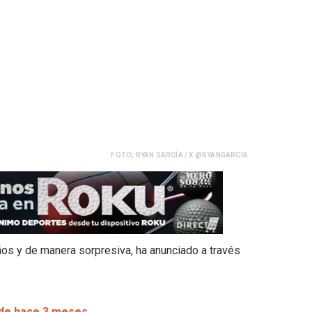
FOTO; RYAN GARCÍA / X @RYANGARCIA
ños y de manera sorpresiva, ha anunciado a través
sde hace 3 meses