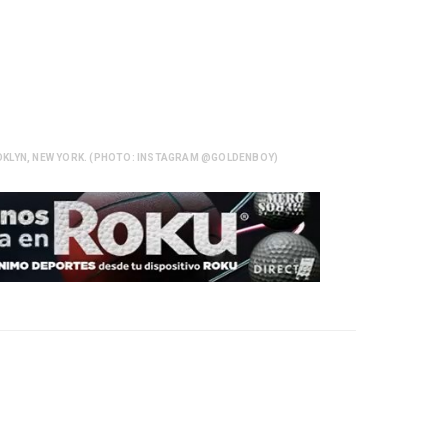
OOKLYN, NEW YORK. (PHOTO: INSTAGRAM @GOLDENBOY)