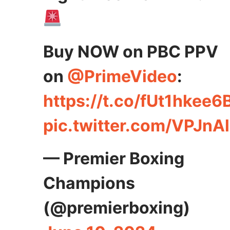
Buy NOW on PBC PPV
on
@PrimeVideo
:
https://t.co/fUt1hkee6
pic.twitter.com/VPJnA
— Premier Boxing
Champions
(@premierboxing)