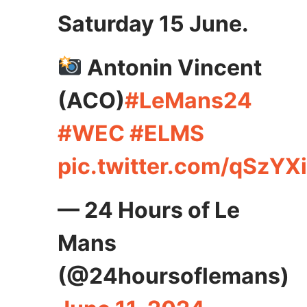
Saturday 15 June.
Antonin Vincent
(ACO)
#LeMans24
#WEC
#ELMS
pic.twitter.com/qSzY
— 24 Hours of Le
Mans
(@24hoursoflemans)