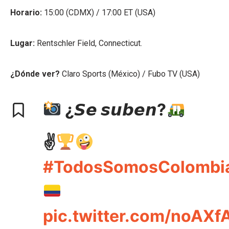
Horario:
15:00 (CDMX) / 17:00 ET (USA)
Lugar:
Rentschler Field, Connecticut.
¿Dónde ver?
Claro Sports (México) / Fubo TV (USA)
¿𝙎𝙚 𝙨𝙪𝙗𝙚𝙣?
✌
#TodosSomosColombi
pic.twitter.com/noAX