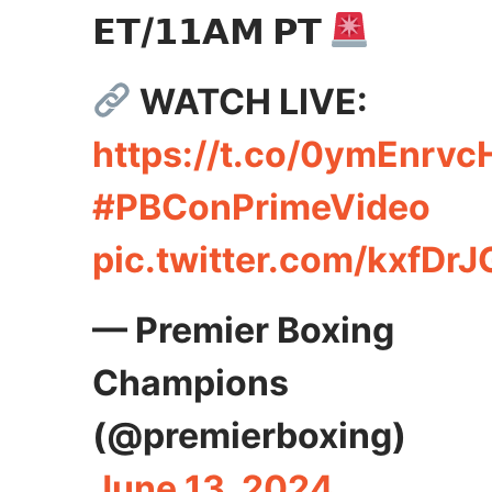
𝗘𝗧/𝟭𝟭𝗔𝗠 𝗣𝗧
WATCH LIVE:
https://t.co/0ymEnrvc
#PBConPrimeVideo
pic.twitter.com/kxfDrJ
— Premier Boxing
Champions
(@premierboxing)
June 13, 2024