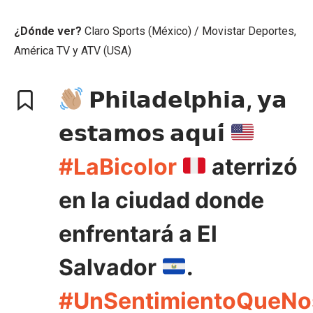
¿Dónde ver?
Claro Sports (México) / Movistar Deportes,
América TV y ATV (USA)
𝗣𝗵𝗶𝗹𝗮𝗱𝗲𝗹𝗽𝗵𝗶𝗮, 𝘆𝗮
𝗲𝘀𝘁𝗮𝗺𝗼𝘀 𝗮𝗾𝘂𝗶́
#LaBicolor
aterrizó
en la ciudad donde
enfrentará a El
Salvador
.
#UnSentimientoQueN