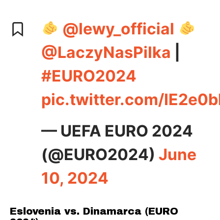
@lewy_official
@LaczyNasPilka
|
#EURO2024
pic.twitter.com/IE2e0
— UEFA EURO 2024
(@EURO2024)
June
10, 2024
Eslovenia vs. Dinamarca (EURO