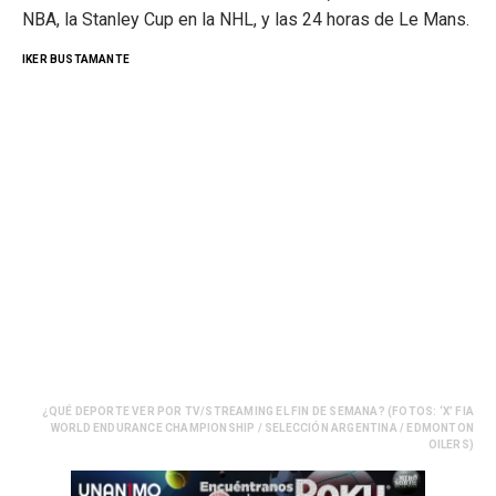
NBA, la Stanley Cup en la NHL, y las 24 horas de Le Mans.
IKER BUSTAMANTE
¿QUÉ DEPORTE VER POR TV/STREAMING EL FIN DE SEMANA? (FOTOS: ‘X’ FIA
WORLD ENDURANCE CHAMPIONSHIP / SELECCIÓN ARGENTINA / EDMONTON
OILERS)