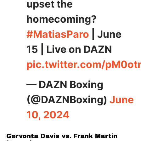
upset the
homecoming?
#MatiasParo
| June
15 | Live on DAZN
pic.twitter.com/pM0o
— DAZN Boxing
(@DAZNBoxing)
June
10, 2024
Gervonta Davis vs. Frank Martin