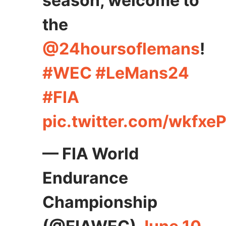
season, welcome to
the
@24hoursoflemans
!
#WEC
#LeMans24
#FIA
pic.twitter.com/wkfx
— FIA World
Endurance
Championship