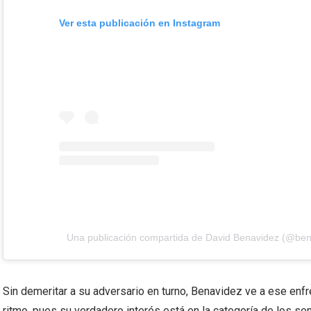
Ver esta publicación en Instagram
Una publicación compartida de David Benavidez (@be
Sin demeritar a su adversario en turno, Benavidez ve a ese en
ritmo, pues su verdadero interés está en la categoría de los s