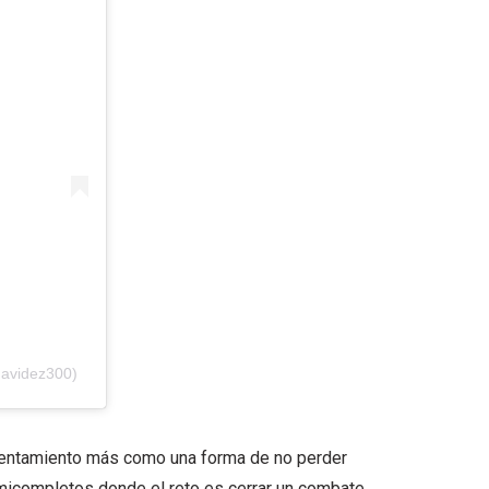
navidez300)
frentamiento más como una forma de no perder
emicompletos donde el reto es cerrar un combate