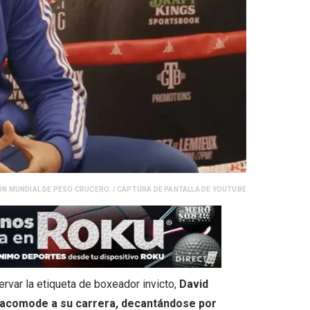
ÓN MUNDIAL DE PESO CRUCERO. / CAPTURA DE PANTALLA DE YOUTUBE
var la etiqueta de boxeador invicto,
David
le acomode a su carrera, decantándose por