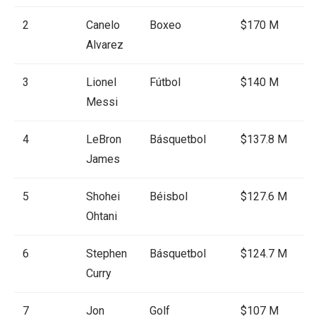
2
Canelo
Boxeo
$170 M
Alvarez
3
Lionel
Fútbol
$140 M
Messi
4
LeBron
Básquetbol
$137.8 M
James
5
Shohei
Béisbol
$127.6 M
Ohtani
6
Stephen
Básquetbol
$124.7 M
Curry
7
Jon
Golf
$107 M