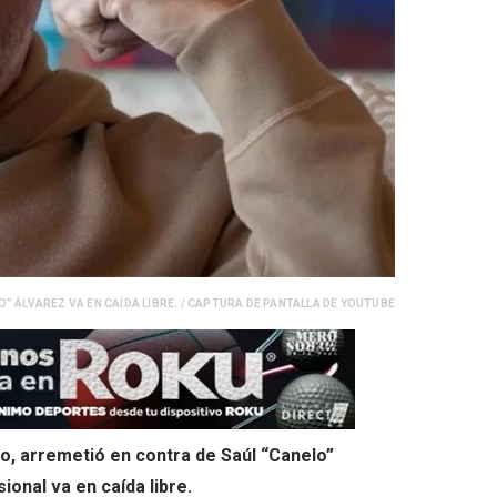
O” ÁLVAREZ VA EN CAÍDA LIBRE. / CAPTURA DE PANTALLA DE YOUTUBE
, arremetió en contra de Saúl “Canelo”
onal va en caída libre.