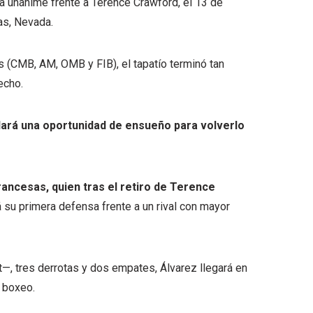
a unánime frente a Terence Crawford, el 13 de
as, Nevada.
 (CMB, AM, OMB y FIB), el tapatío terminó tan
echo.
dará una oportunidad de ensueño para volverlo
rancesas, quien tras el retiro de Terence
 su primera defensa frente a un rival con mayor
t—, tres derrotas y dos empates, Álvarez llegará en
l boxeo.