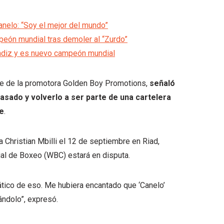
anelo: “Soy el mejor del mundo”
eón mundial tras demoler al “Zurdo”
éndiz y es nuevo campeón mundial
le de la promotora Golden Boy Promotions,
señaló
asado y volverlo a ser parte de una cartelera
te
.
 Christian Mbilli el 12 de septiembre en Riad,
ial de Boxeo (WBC) estará en disputa.
ático de eso. Me hubiera encantado que ‘Canelo’
ndolo”, expresó.