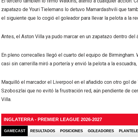
El tercero también lo firmó Watkins, atento a cualquier acción. 
zapatazo de Youri Tielemans lo detuvo Mamardashvili que tambi
el siguiente que lo cogió el goleador para llevar la pelota a la re
Antes, el Aston Villa ya pudo marcar en un zapatazo dentro del 
En pleno correcalles llegó el cuarto del equipo de Birmingham.
casi sin carrerilla miró a portería y envió la pelota a la escuadr
Maquilló el marcador el Liverpool en el añadido con otro gol de
Szoboszlai que no evitó la frustración red, aún pendiente de ce
Villa.