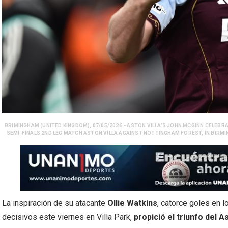
BRIMINGHAM (UNITED KINGDOM), 07/05/2026.- ASTON VILLA’S JOHN MCGINN CELEBR
SEMI-FINALS 2ND LEG MATCH ASTON VILLA AGAINST NOTTINGHAM FOREST, IN BIRMIN
La inspiración de su atacante
Ollie Watkins
, catorce goles en 
decisivos este viernes en Villa Park,
propició el triunfo del A