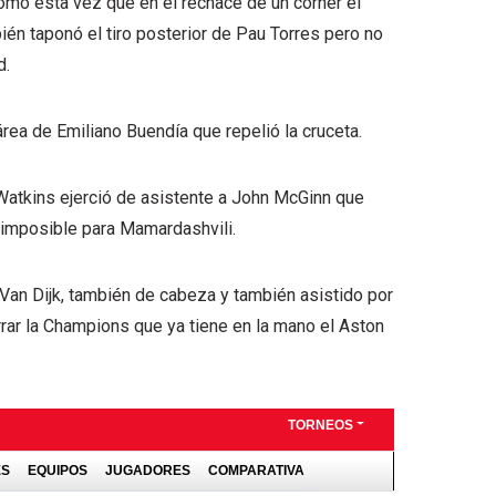
Como esta vez que en el rechace de un córner el
én taponó el tiro posterior de Pau Torres pero no
d.
área de Emiliano Buendía que repelió la cruceta.
 Watkins ejerció de asistente a John McGinn que
a, imposible para Mamardashvili.
 Van Dijk, también de cabeza y también asistido por
rrar la Champions que ya tiene en la mano el Aston