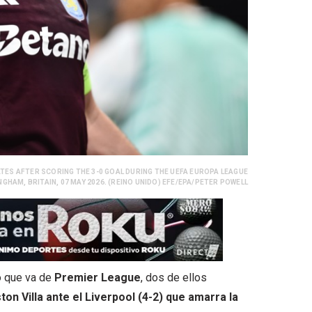
ATES AFTER SCORING THE 3-0 GOAL DURING THE UEFA EUROPA LEAGUE
GHAM, BRITAIN, 07 MAY 2026. (REINO UNIDO) EFE/EPA/PETER POWELL
lo que va de
Premier League
, dos de ellos
ston Villa ante el Liverpool (4-2) que amarra la