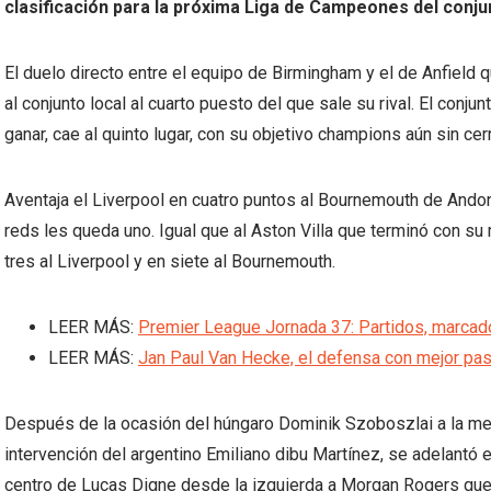
clasificación para la próxima Liga de Campeones del conju
El duelo directo entre el equipo de Birmingham y el de Anfield q
al conjunto local al cuarto puesto del que sale su rival. El conjun
ganar, cae al quinto lugar, con su objetivo champions aún sin cerr
Aventaja el Liverpool en cuatro puntos al Bournemouth de Andoni 
reds les queda uno. Igual que al Aston Villa que terminó con su 
tres al Liverpool y en siete al Bournemouth.
LEER MÁS:
Premier League Jornada 37: Partidos, marcado
LEER MÁS:
Jan Paul Van Hecke, el defensa con mejor pa
Después de la ocasión del húngaro Dominik Szoboszlai a la media
intervención del argentino Emiliano dibu Martínez, se adelantó e
centro de Lucas Digne desde la izquierda a Morgan Rogers que, d