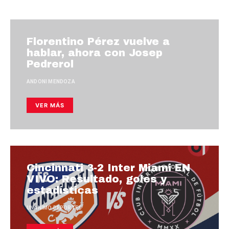
Florentino Pérez vuelve a
hablar, ahora con Josep
Pedrerol
ANDONI MENDOZA
VER MÁS
Cincinnati 3-2 Inter Miami EN
VIVO: Resultado, goles y
estadísticas
UNANIMO DEPORTES