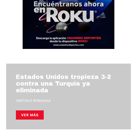
Estados Unidos tropieza 3-2
contra una Turquía ya
eliminada
SANTIAGO BOBADILLA
VER MÁS