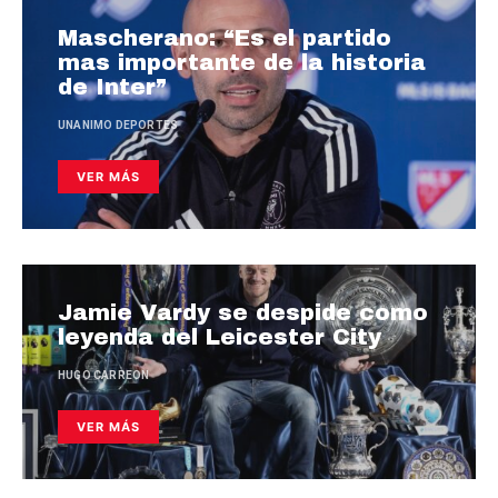
Mascherano: “Es el partido
mas importante de la historia
de Inter”
UNANIMO DEPORTES
VER MÁS
Jamie Vardy se despide como
leyenda del Leicester City
HUGO CARREON
VER MÁS