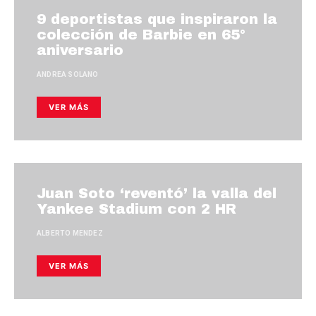
9 deportistas que inspiraron la
colección de Barbie en 65°
aniversario
ANDREA SOLANO
VER MÁS
Juan Soto ‘reventó’ la valla del
Yankee Stadium con 2 HR
ALBERTO MENDEZ
VER MÁS