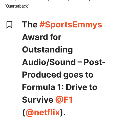
‘Quarterback’.
The
#SportsEmmys
Award for
Outstanding
Audio/Sound – Post-
Produced goes to
Formula 1: Drive to
Survive
@F1
(
@netflix
).