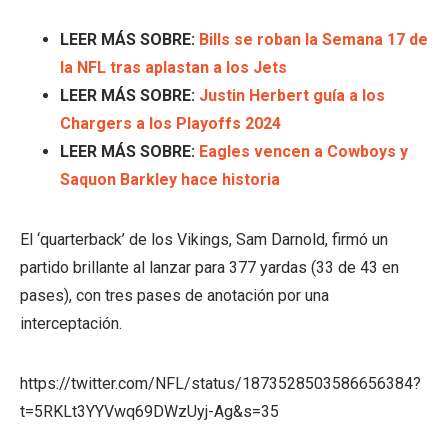
LEER MÁS SOBRE:
Bills se roban la Semana 17 de
la NFL tras aplastan a los Jets
LEER MÁS SOBRE:
Justin Herbert guía a los
Chargers a los Playoffs 2024
LEER MÁS SOBRE:
Eagles vencen a Cowboys y
Saquon Barkley hace historia
El ‘quarterback’ de los Vikings, Sam Darnold, firmó un
partido brillante al lanzar para 377 yardas (33 de 43 en
pases), con tres pases de anotación por una
interceptación.
https://twitter.com/NFL/status/1873528503586656384?
t=5RKLt3YYVwq69DWzUyj-Ag&s=35