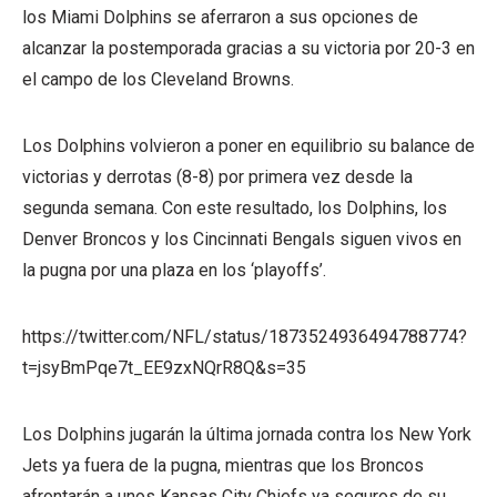
los Miami Dolphins se aferraron a sus opciones de
alcanzar la postemporada gracias a su victoria por 20-3 en
el campo de los Cleveland Browns.
Los Dolphins volvieron a poner en equilibrio su balance de
victorias y derrotas (8-8) por primera vez desde la
segunda semana. Con este resultado, los Dolphins, los
Denver Broncos y los Cincinnati Bengals siguen vivos en
la pugna por una plaza en los ‘playoffs’.
https://twitter.com/NFL/status/1873524936494788774?
t=jsyBmPqe7t_EE9zxNQrR8Q&s=35
Los Dolphins jugarán la última jornada contra los New York
Jets ya fuera de la pugna, mientras que los Broncos
afrontarán a unos Kansas City Chiefs ya seguros de su