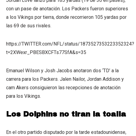
Jordan Love lanzó para 185 yardas (19 de 30 en pases),
con un pase de anotación. Los Packers fueron superiores
a los Vikings por tierra, donde recorrieron 105 yardas por
las 69 de sus rivales.
https://TWITTER.com/NFL/status/1873527353223352324?
t=2XWexr_PBESBXCFTs77SfA&s=35
Emanuel Wilson y Josh Jacobs anotaron dos ‘TD’ a la
carrera para los Packers. Jalen Nailor, Jordan Addison y
cam Akers consiguieron las recepciones de anotación
para los Vikings.
Los Dolphins no tiran la toalla
En el otro partido disputado por la tarde estadounidense,