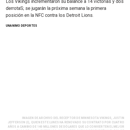
Los Vikings incrementaron su balance a 14 victorias y dos
derrotaS; se jugarán la próxima semana la primera
posición en la NFC contra los Detroit Lions.
UNANIMO DEPORTES
IMAGEN DE ARCHIVO DEL RECEPTOR DE MINNESOTA VIKINGS, JUSTIN
JEFFERSON (I), QUIEN ESTE LUNES HA RENOVADO SU CONTRATO POR CUATRO
AÑOS A CAMBIO DE 140 MILLONES DE DÓLARES QUE LO CONVIERTEN EL MEJOR