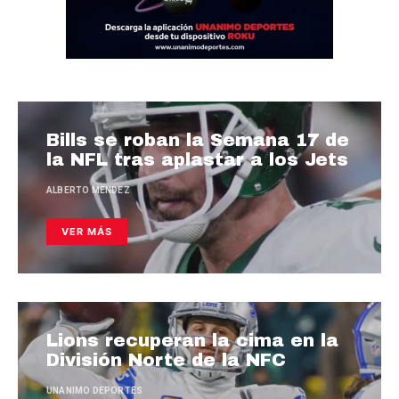
Bills se roban la Semana 17 de
la NFL tras aplastar a los Jets
ALBERTO MENDEZ
VER MÁS
Lions recuperan la cima en la
División Norte de la NFC
UNANIMO DEPORTES