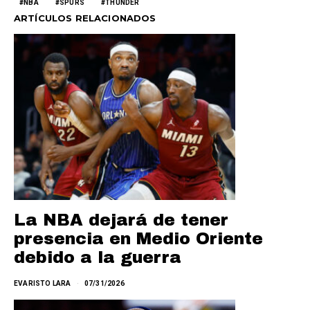
NBA
SPURS
THUNDER
ARTÍCULOS RELACIONADOS
La NBA dejará de tener
presencia en Medio Oriente
debido a la guerra
EVARISTO LARA
07/31/2026