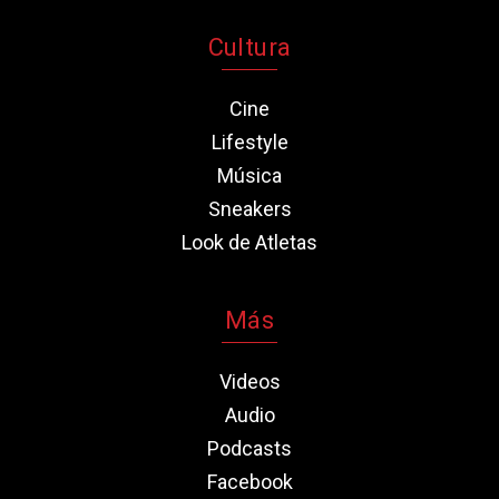
Cultura
Cine
Lifestyle
Música
Sneakers
Look de Atletas
Más
Videos
Audio
Podcasts
Facebook