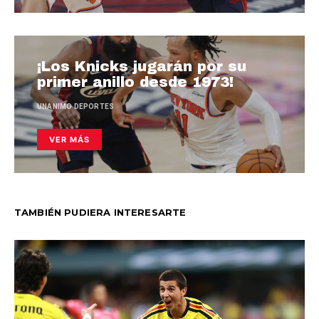
¡Los Knicks jugarán por su
primer anillo desde 1973!
UNANIMO DEPORTES
VER MÁS
TAMBIÉN PUDIERA INTERESARTE