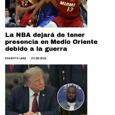
La NBA dejará de tener
presencia en Medio Oriente
debido a la guerra
EVARISTO LARA
07/28/2026