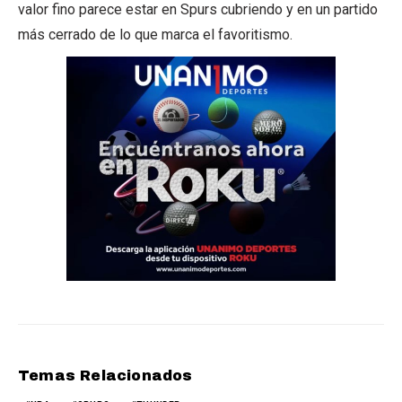
valor fino parece estar en Spurs cubriendo y en un partido
más cerrado de lo que marca el favoritismo.
Temas Relacionados