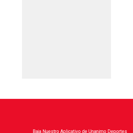
Baja Nuestro Aplicativo de Unanimo Deportes