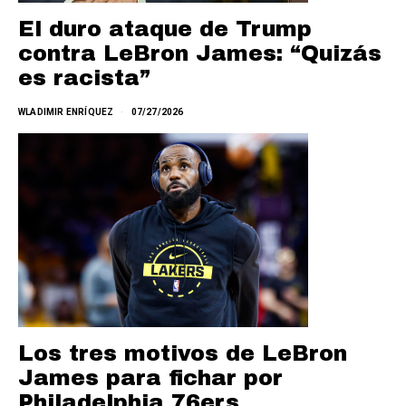
El duro ataque de Trump
contra LeBron James: “Quizás
es racista”
WLADIMIR ENRÍQUEZ
07/27/2026
Los tres motivos de LeBron
James para fichar por
Philadelphia 76ers