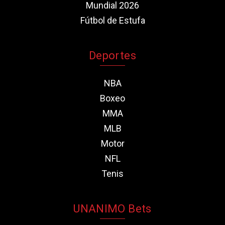
Mundial 2026
Fútbol de Estufa
Deportes
NBA
Boxeo
MMA
MLB
Motor
NFL
Tenis
UNANIMO Bets