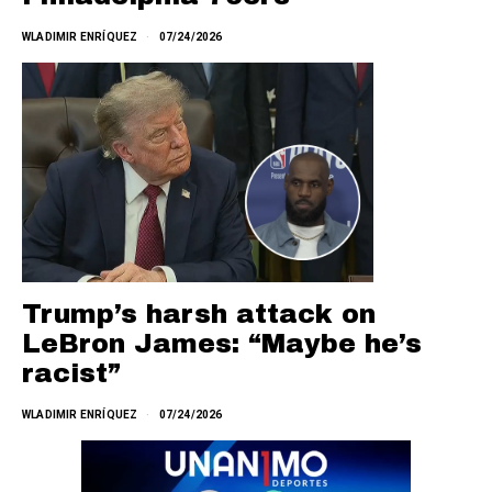
WLADIMIR ENRÍQUEZ
07/24/2026
Trump’s harsh attack on
LeBron James: “Maybe he’s
racist”
WLADIMIR ENRÍQUEZ
07/24/2026