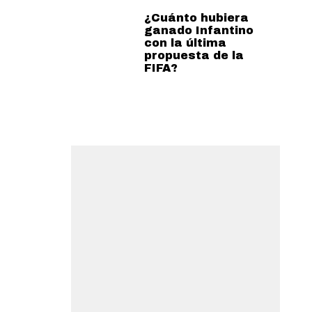
¿Cuánto hubiera
ganado Infantino
con la última
propuesta de la
FIFA?