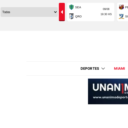
DEPORTES
MIAMI