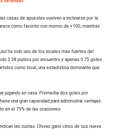
x definidas
 las casas de apuestas vuelven a inclinarse por la
aparece como favorito con momio de +100, mientras
zul ha sido uno de los locales más fuertes del
ando 2.38 puntos por encuentro y apenas 0.75 goles
artidos como local, una estadística dominante que
car jugando en casa. Promedia dos goles por
iene una gran capacidad para administrar ventajas:
ito en el 75% de las ocasiones.
indican las cuotas. Chivas ganó cinco de sus nueve