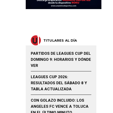
TITULARES AL DÍA
PARTIDOS DE LEAGUES CUP DEL
DOMINGO 9: HORARIOS Y DÓNDE
VER
LEAGUES CUP 2026:
RESULTADOS DEL SÁBADO 8 Y
TABLA ACTUALIZADA
CON GOLAZO INCLUIDO: LOS
ANGELES FC VENCE A TOLUCA
EN EL ÚLTIMO MINUTO