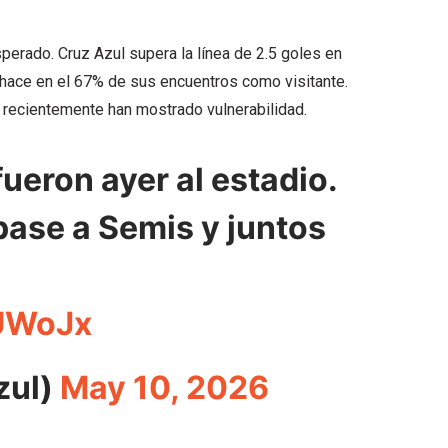
perado. Cruz Azul supera la línea de 2.5 goles en
 hace en el 67% de sus encuentros como visitante.
recientemente han mostrado vulnerabilidad.
fueron ayer al estadio.
ase a Semis y juntos
LUWoJx
zul)
May 10, 2026