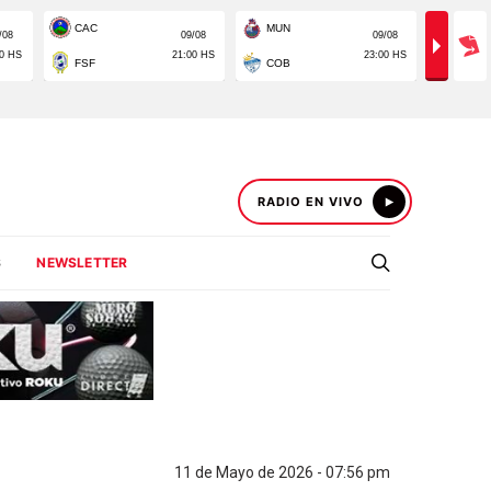
RADIO EN VIVO
S
NEWSLETTER
11 de Mayo de 2026 - 07:56 pm