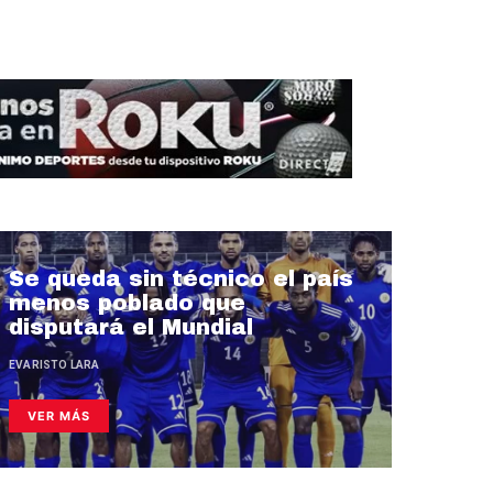
Se queda sin técnico el país
menos poblado que
disputará el Mundial
EVARISTO LARA
VER MÁS