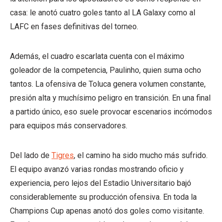
casa: le anotó cuatro goles tanto al LA Galaxy como al
LAFC en fases definitivas del torneo.
Además, el cuadro escarlata cuenta con el máximo
goleador de la competencia, Paulinho, quien suma ocho
tantos. La ofensiva de Toluca genera volumen constante,
presión alta y muchísimo peligro en transición. En una final
a partido único, eso suele provocar escenarios incómodos
para equipos más conservadores.
Del lado de
Tigres
, el camino ha sido mucho más sufrido.
El equipo avanzó varias rondas mostrando oficio y
experiencia, pero lejos del Estadio Universitario bajó
considerablemente su producción ofensiva. En toda la
Champions Cup apenas anotó dos goles como visitante.