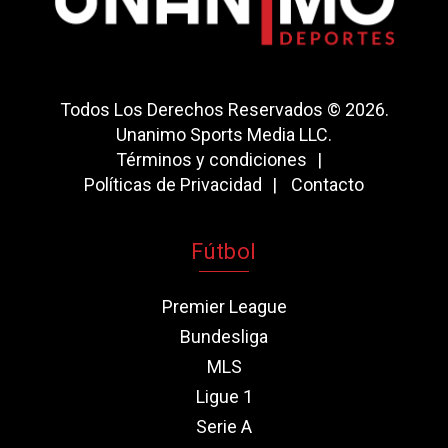
Todos Los Derechos Reservados © 2026.
Unanimo Sports Media LLC.
Términos y condiciones
Políticas de Privacidad
Contacto
Fútbol
Premier League
Bundesliga
MLS
Ligue 1
Serie A