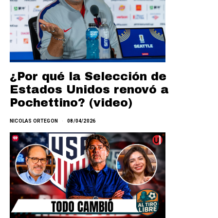
¿Por qué la Selección de
Estados Unidos renovó a
Pochettino? (video)
NICOLAS ORTEGON
08/04/2026