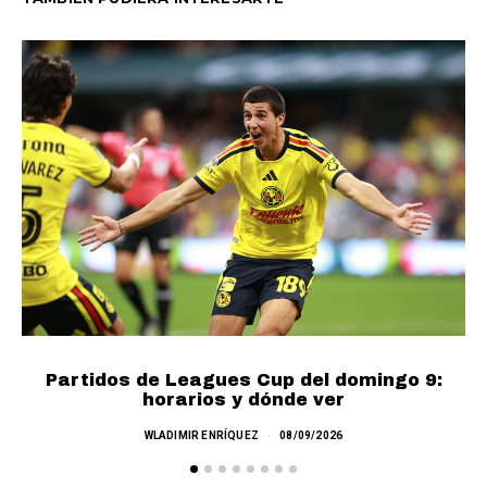
Partidos de Leagues Cup del domingo 9:
L
horarios y dónde ver
WLADIMIR ENRÍQUEZ
08/09/2026