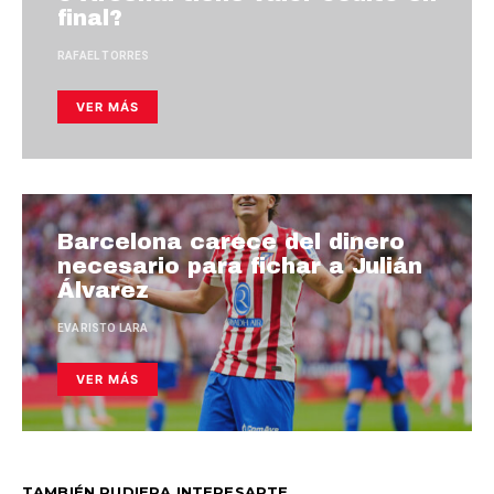
final?
RAFAEL TORRES
VER MÁS
Barcelona carece del dinero
necesario para fichar a Julián
Álvarez
EVARISTO LARA
VER MÁS
TAMBIÉN PUDIERA INTERESARTE