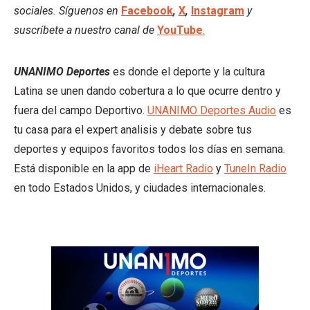
sociales. Síguenos en
Facebook
,
X
,
Instagram
y
suscríbete a nuestro canal de
YouTube
.
UNANIMO Deportes
es donde el deporte y la cultura
Latina se unen dando cobertura a lo que ocurre dentro y
fuera del campo Deportivo.
UNANIMO Deportes Audio
es
tu casa para el expert analisis y debate sobre tus
deportes y equipos favoritos todos los días en semana.
Está disponible en la app de
iHeart Radio
y
TuneIn Radio
en todo Estados Unidos, y ciudades internacionales.