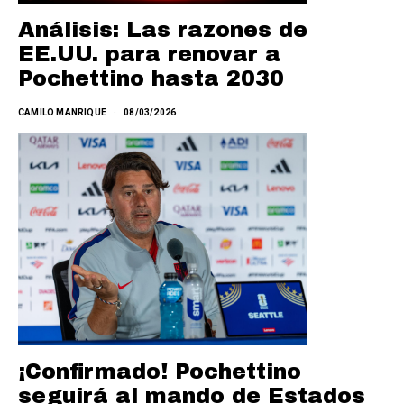
Análisis: Las razones de
EE.UU. para renovar a
Pochettino hasta 2030
CAMILO MANRIQUE
08/03/2026
¡Confirmado! Pochettino
seguirá al mando de Estados