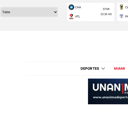
DEPORTES
MIAMI