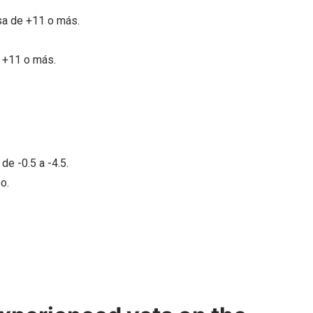
sa de +11 o más.
e +11 o más.
de -0.5 a -4.5.
o.