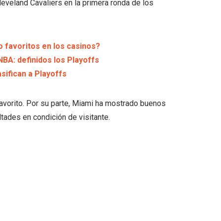
Cleveland Cavaliers en la primera ronda de los
o favoritos en los casinos?
NBA: definidos los Playoffs
asifican a Playoffs
avorito. Por su parte, Miami ha mostrado buenos
tades en condición de visitante.