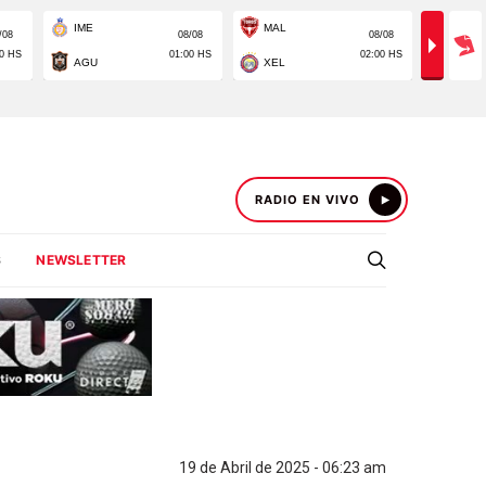
RADIO EN VIVO
S
NEWSLETTER
19 de Abril de 2025 - 06:23 am