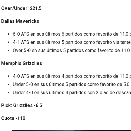
Over/Under: 221.5
Dallas Mavericks
6-0 ATS en sus últimos 6 partidos como favorito de 11.0 
4-1 ATS en sus últimos 5 partidos como favorito visitant
Over 5-0 en sus últimos 5 partidos como favorito de 11.0
Memphis Grizzlies
4-0 ATS en sus últimos 4 partidos como favorito de 11.0 
Under 5-0 en sus últimos 5 partidos como favorito de 5.0 
Under 4-0 en sus últimos 4 partidos con 2 días de descan
Pick: Grizzlies -6.5
Cuota -110