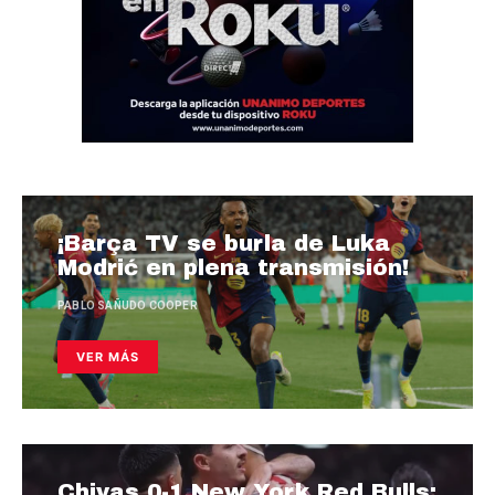
¡Barça TV se burla de Luka
Modrić en plena transmisión!
PABLO SAÑUDO COOPER
VER MÁS
Chivas 0-1 New York Red Bulls: