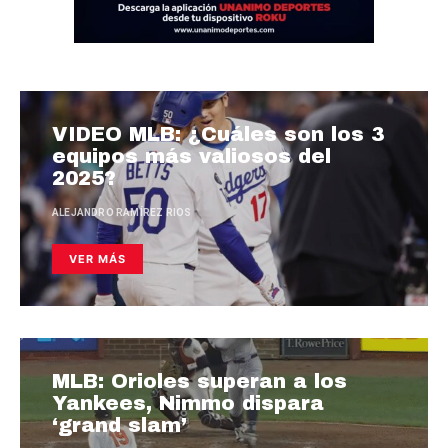
VIDEO MLB: ¿Cuáles son los 3
equipos más valiosos del
2025?
ALEJANDRO RAMÍREZ RIOS
VER MÁS
MLB: Orioles superan a los
Yankees, Nimmo dispara
‘grand slam’