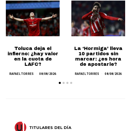
Toluca deja el
La ‘Hormiga’ lleva
infierno: ¿hay valor
10 partidos sin
en la cuota de
marcar: ¿es hora
LAFC?
de apostarle?
RAFAEL TORRES
08/08/2026
RAFAEL TORRES
08/08/2026
TITULARES DEL DÍA