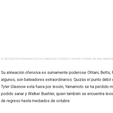
EL BATEADOR DESIGNADO DE LOS ANGELES DODGERS, SHOHEI OHTANI, EN UNA IMAGEN
Su alineación ofensiva es sumamente poderosa: Ohtani, Betts,
algunos, son bateadores extraordinarios. Quizás el punto débil 
Tyler Glasnow esta fuera por lesión, Yamamoto se ha perdido 
podido sanar y Walker Buehler, quien también se encuentra les
de regreso hasta mediados de octubre.