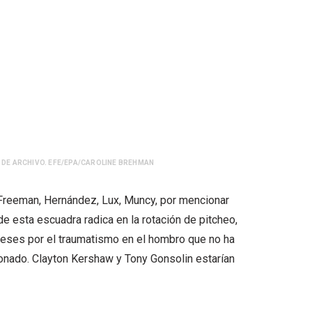
 DE ARCHIVO. EFE/EPA/CAROLINE BREHMAN
 Freeman, Hernández, Lux, Muncy, por mencionar
de esta escuadra radica en la rotación de pitcheo,
meses por el traumatismo en el hombro que no ha
ionado. Clayton Kershaw y Tony Gonsolin estarían