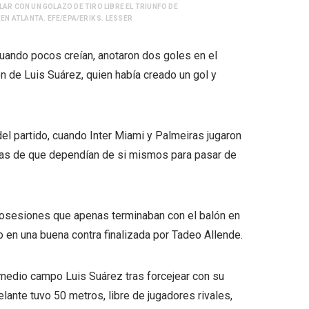
LAR CON UN GOLAZO DE TIRO LIBRE EL TRIUNFO DE
N ATLANTA. EFE/EPA/ERIK S. LESSER
 cuando pocos creían, anotaron dos goles en el
ón de Luis Suárez, quien había creado un gol y
del partido, cuando Inter Miami y Palmeiras jugaron
ndas de que dependían de si mismos para pasar de
 posesiones que apenas terminaban con el balón en
o en una buena contra finalizada por Tadeo Allende.
 medio campo Luis Suárez tras forcejear con su
ante tuvo 50 metros, libre de jugadores rivales,