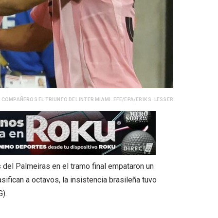
 COMPAÑEROS EL TRIUNFO DEL INTER MIAMI. EFE/EPA/ERIK S. LESSER
 del Palmeiras en el tramo final empataron un
ifican a octavos, la insistencia brasileña tuvo
G).