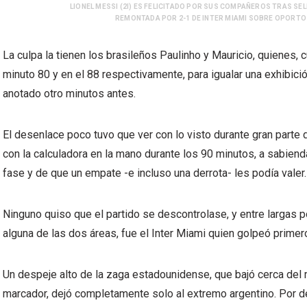
LIONEL MESSI (2I) ES FELICITADO POR SUS COMPAÑEROS TRAS SEL
REMONTADA POR 2-1 DE INTER MIAMI SOBRE OPORTO E
La culpa la tienen los brasileños Paulinho y Mauricio, quienes,
minuto 80 y en el 88 respectivamente, para igualar una exhibici
anotado otro minutos antes.
El desenlace poco tuvo que ver con lo visto durante gran parte 
con la calculadora en la mano durante los 90 minutos, a sabie
fase y de que un empate -e incluso una derrota- les podía valer.
Ninguno quiso que el partido se descontrolase, y entre largas
alguna de las dos áreas, fue el Inter Miami quien golpeó primer
Un despeje alto de la zaga estadounidense, que bajó cerca del
marcador, dejó completamente solo al extremo argentino. Por del