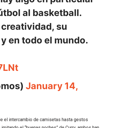
tbol al basketball.
 creatividad, su
 y en todo el mundo.
7LNt
Somos)
January 14,
e el intercambio de camisetas hasta gestos
imitando el “buenas noches” de Curry, ambos han