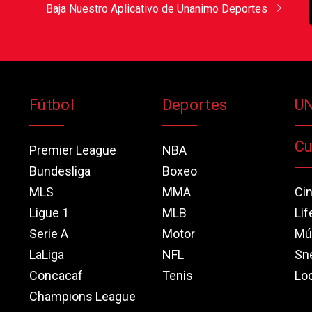
Baja Nuestro Aplicativo de Unanimo Deportes
Fútbol
Deportes
U
Cu
Premier League
NBA
Bundesliga
Boxeo
MLS
MMA
Ci
Ligue 1
MLB
Lif
Serie A
Motor
Mú
LaLiga
NFL
Sn
Concacaf
Tenis
Loo
Champions League