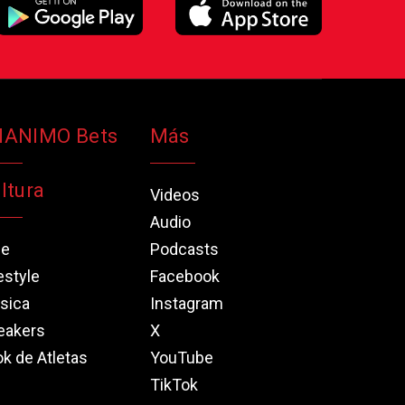
NANIMO Bets
Más
ltura
Videos
Audio
ne
Podcasts
estyle
Facebook
sica
Instagram
eakers
X
k de Atletas
YouTube
TikTok