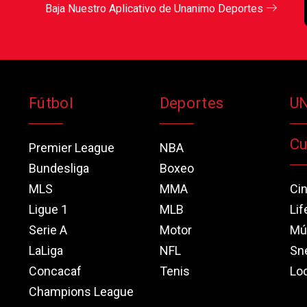
Baja Nuestro Aplicativo de Unanimo Deportes
Fútbol
Deportes
U
Cu
Premier League
NBA
Bundesliga
Boxeo
MLS
MMA
Ci
Ligue 1
MLB
Lif
Serie A
Motor
Mú
LaLiga
NFL
Sn
Concacaf
Tenis
Loo
Champions League