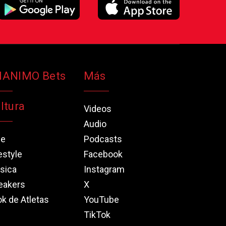
NANIMO Bets
Más
ltura
Videos
Audio
ne
Podcasts
estyle
Facebook
sica
Instagram
eakers
X
k de Atletas
YouTube
TikTok