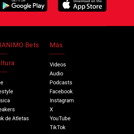
NANIMO Bets
Más
ltura
Videos
Audio
ne
Podcasts
estyle
Facebook
sica
Instagram
eakers
X
k de Atletas
YouTube
TikTok