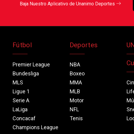
Baja Nuestro Aplicativo de Unanimo Deportes
Fútbol
Deportes
U
Cu
Premier League
NBA
Bundesliga
Boxeo
MLS
MMA
Ci
Ligue 1
MLB
Lif
Serie A
Motor
Mú
LaLiga
NFL
Sn
Concacaf
Tenis
Loo
Champions League