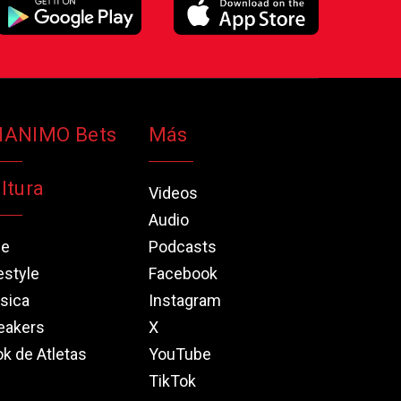
NANIMO Bets
Más
ltura
Videos
Audio
ne
Podcasts
estyle
Facebook
sica
Instagram
eakers
X
k de Atletas
YouTube
TikTok