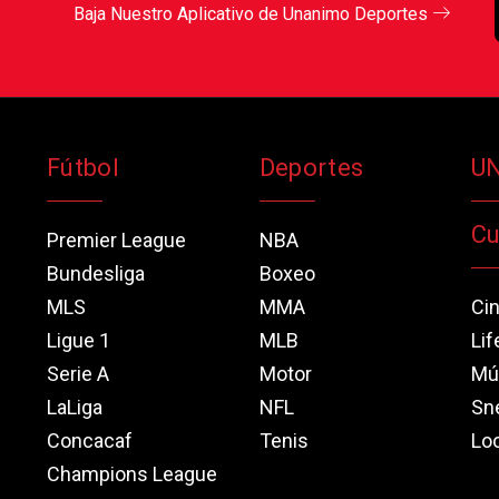
Baja Nuestro Aplicativo de Unanimo Deportes
Fútbol
Deportes
U
Cu
Premier League
NBA
Bundesliga
Boxeo
MLS
MMA
Ci
Ligue 1
MLB
Lif
Serie A
Motor
Mú
LaLiga
NFL
Sn
Concacaf
Tenis
Loo
Champions League