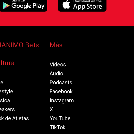
NANIMO Bets
Más
ltura
Videos
Audio
ne
Podcasts
estyle
Facebook
sica
Instagram
eakers
X
k de Atletas
YouTube
TikTok