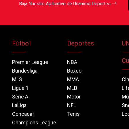
Baja Nuestro Aplicativo de Unanimo Deportes
Fútbol
Deportes
U
Cu
Premier League
NBA
Bundesliga
Boxeo
MLS
MMA
Ci
Ligue 1
MLB
Lif
Serie A
Motor
Mú
LaLiga
NFL
Sn
Concacaf
Tenis
Loo
Champions League