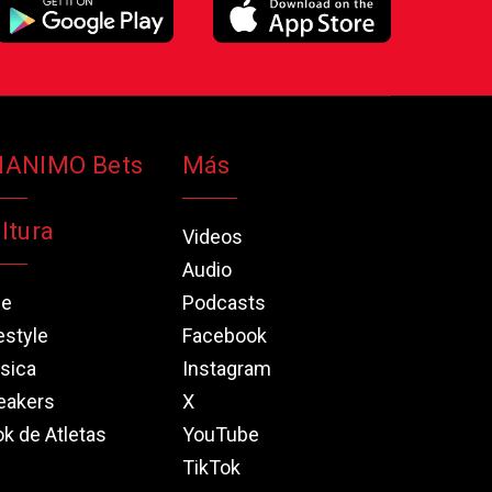
NANIMO Bets
Más
ltura
Videos
Audio
ne
Podcasts
estyle
Facebook
sica
Instagram
eakers
X
k de Atletas
YouTube
TikTok