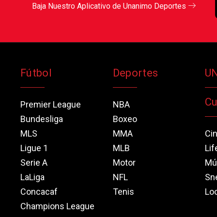
Baja Nuestro Aplicativo de Unanimo Deportes
Fútbol
Deportes
U
Cu
Premier League
NBA
Bundesliga
Boxeo
MLS
MMA
Ci
Ligue 1
MLB
Lif
Serie A
Motor
Mú
LaLiga
NFL
Sn
Concacaf
Tenis
Loo
Champions League