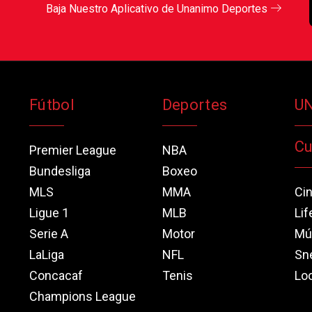
Baja Nuestro Aplicativo de Unanimo Deportes
Fútbol
Deportes
U
Cu
Premier League
NBA
Bundesliga
Boxeo
MLS
MMA
Ci
Ligue 1
MLB
Lif
Serie A
Motor
Mú
LaLiga
NFL
Sn
Concacaf
Tenis
Loo
Champions League