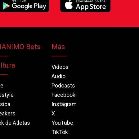
NANIMO Bets
Más
ltura
Videos
Audio
ne
Podcasts
estyle
Facebook
sica
Instagram
eakers
X
k de Atletas
YouTube
TikTok