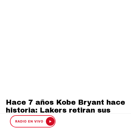
Hace 7 años Kobe Bryant hace
historia: Lakers retiran sus
dos números
RADIO EN VIVO
REGINA BRIFFAULT