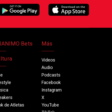
NANIMO Bets
Más
ltura
Videos
Audio
ne
Podcasts
estyle
Facebook
sica
Instagram
eakers
X
k de Atletas
YouTube