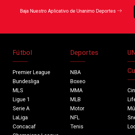
Baja Nuestro Aplicativo de Unanimo Deportes
Fútbol
Deportes
U
Cu
Premier League
NBA
Bundesliga
Boxeo
MLS
MMA
Ci
Ligue 1
MLB
Lif
Serie A
Motor
Mú
LaLiga
NFL
Sn
Concacaf
Tenis
Loo