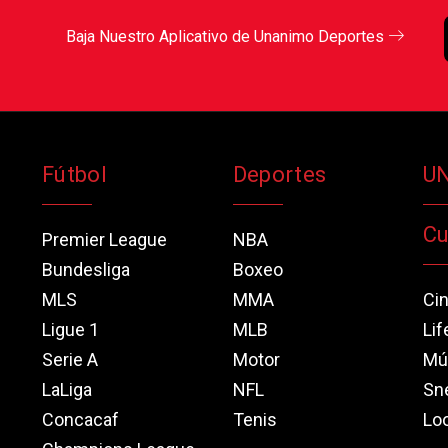
Baja Nuestro Aplicativo de Unanimo Deportes
Fútbol
Deportes
U
Cu
Premier League
NBA
Bundesliga
Boxeo
MLS
MMA
Ci
Ligue 1
MLB
Lif
Serie A
Motor
Mú
LaLiga
NFL
Sn
Concacaf
Tenis
Loo