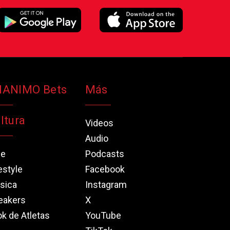
NANIMO Bets
Más
ltura
Videos
Audio
ne
Podcasts
estyle
Facebook
sica
Instagram
eakers
X
k de Atletas
YouTube