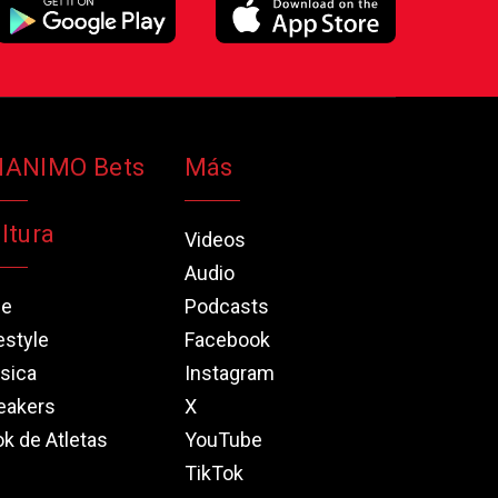
NANIMO Bets
Más
ltura
Videos
Audio
ne
Podcasts
estyle
Facebook
sica
Instagram
eakers
X
k de Atletas
YouTube
TikTok