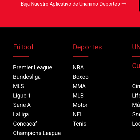
Baja Nuestro Aplicativo de Unanimo Deportes
Fútbol
Deportes
U
Cu
Premier League
NBA
Bundesliga
Boxeo
MLS
MMA
Ci
Ligue 1
MLB
Lif
Serie A
Motor
Mú
LaLiga
NFL
Sn
Concacaf
Tenis
Loo
Champions League