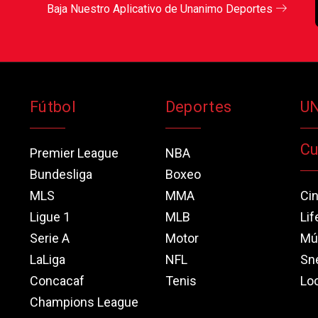
Baja Nuestro Aplicativo de Unanimo Deportes
Fútbol
Deportes
U
Cu
Premier League
NBA
Bundesliga
Boxeo
MLS
MMA
Ci
Ligue 1
MLB
Lif
Serie A
Motor
Mú
LaLiga
NFL
Sn
Concacaf
Tenis
Loo
Champions League