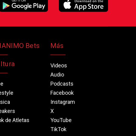
NANIMO Bets
Más
ltura
Videos
Audio
ne
Podcasts
estyle
Facebook
sica
Instagram
eakers
X
k de Atletas
YouTube
TikTok