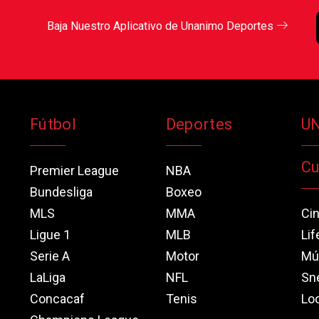
Baja Nuestro Aplicativo de Unanimo Deportes
Fútbol
Deportes
U
Cu
Premier League
NBA
Bundesliga
Boxeo
MLS
MMA
Ci
Ligue 1
MLB
Lif
Serie A
Motor
Mú
LaLiga
NFL
Sn
Concacaf
Tenis
Loo