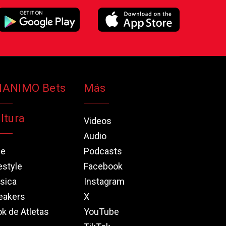
NANIMO Bets
Más
ltura
Videos
Audio
ne
Podcasts
estyle
Facebook
sica
Instagram
eakers
X
k de Atletas
YouTube