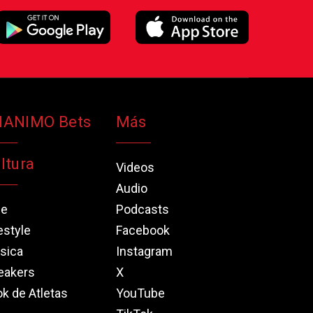
NANIMO Bets
Más
ltura
Videos
Audio
ne
Podcasts
estyle
Facebook
sica
Instagram
eakers
X
k de Atletas
YouTube