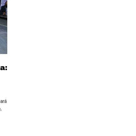
a:
ará
,