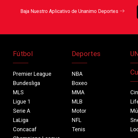
Baja Nuestro Aplicativo de Unanimo Deportes
Fútbol
Deportes
U
Cu
Premier League
NBA
Bundesliga
Boxeo
MLS
MMA
Ci
Ligue 1
MLB
Lif
Serie A
Motor
Mú
LaLiga
NFL
Sn
Concacaf
Tenis
Loo