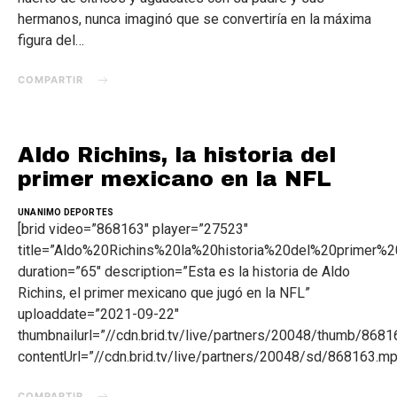
hermanos, nunca imaginó que se convertiría en la máxima
figura del…
COMPARTIR
Aldo Richins, la historia del
primer mexicano en la NFL
UNANIMO DEPORTES
[brid video=”868163″ player=”27523″
title=”Aldo%20Richins%20la%20historia%20del%20prime
duration=”65″ description=”Esta es la historia de Aldo
Richins, el primer mexicano que jugó en la NFL”
uploaddate=”2021-09-22″
thumbnailurl=”//cdn.brid.tv/live/partners/20048/thumb/86
contentUrl=”//cdn.brid.tv/live/partners/20048/sd/868163.mp
COMPARTIR