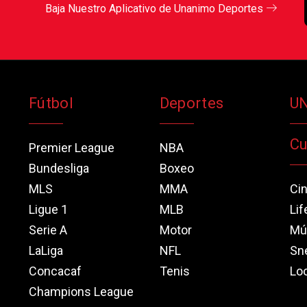
Baja Nuestro Aplicativo de Unanimo Deportes
Fútbol
Deportes
U
Cu
Premier League
NBA
Bundesliga
Boxeo
MLS
MMA
Ci
Ligue 1
MLB
Lif
Serie A
Motor
Mú
LaLiga
NFL
Sn
Concacaf
Tenis
Loo
Champions League