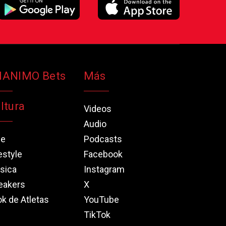
NANIMO Bets
Más
ltura
Videos
Audio
ne
Podcasts
estyle
Facebook
sica
Instagram
eakers
X
k de Atletas
YouTube
TikTok