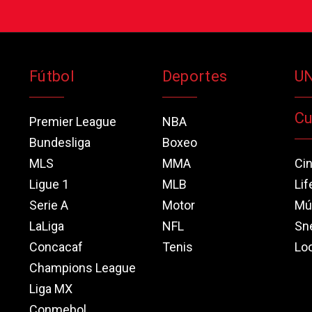
Fútbol
Deportes
U
Cu
Premier League
NBA
Bundesliga
Boxeo
MLS
MMA
Ci
Ligue 1
MLB
Lif
Serie A
Motor
Mú
LaLiga
NFL
Sn
Concacaf
Tenis
Loo
Champions League
Liga MX
Conmebol