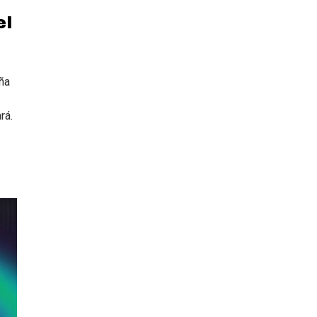
el
aña
rá.