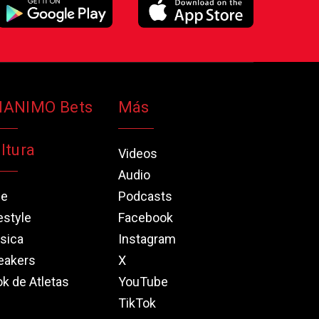
NANIMO Bets
Más
ltura
Videos
Audio
ne
Podcasts
estyle
Facebook
sica
Instagram
eakers
X
k de Atletas
YouTube
TikTok