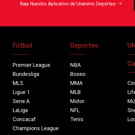
Baja Nuestro Aplicativo de Unanimo Deportes
Fútbol
Deportes
U
Cu
Premier League
NBA
Bundesliga
Boxeo
MLS
MMA
Ci
Ligue 1
MLB
Lif
Serie A
Motor
Mú
LaLiga
NFL
Sn
Concacaf
Tenis
Loo
Champions League