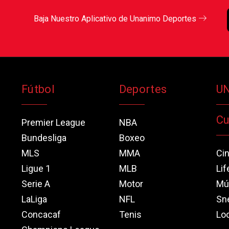
Baja Nuestro Aplicativo de Unanimo Deportes
Fútbol
Deportes
U
Cu
Premier League
NBA
Bundesliga
Boxeo
MLS
MMA
Ci
Ligue 1
MLB
Lif
Serie A
Motor
Mú
LaLiga
NFL
Sn
Concacaf
Tenis
Loo