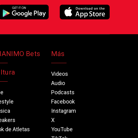
NANIMO Bets
Más
ltura
Videos
Audio
ne
Podcasts
estyle
Facebook
sica
Instagram
eakers
X
k de Atletas
YouTube