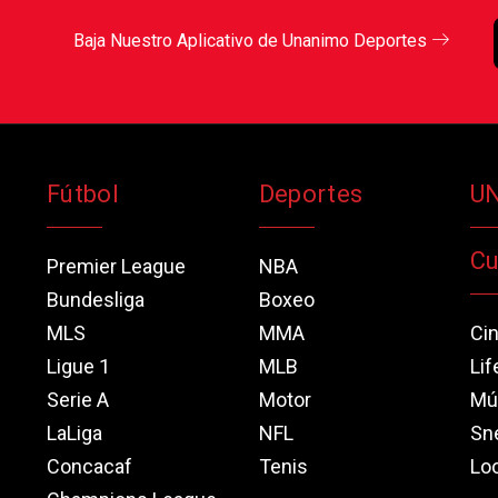
Baja Nuestro Aplicativo de Unanimo Deportes
Fútbol
Deportes
U
Cu
Premier League
NBA
Bundesliga
Boxeo
MLS
MMA
Ci
Ligue 1
MLB
Lif
Serie A
Motor
Mú
LaLiga
NFL
Sn
Concacaf
Tenis
Loo