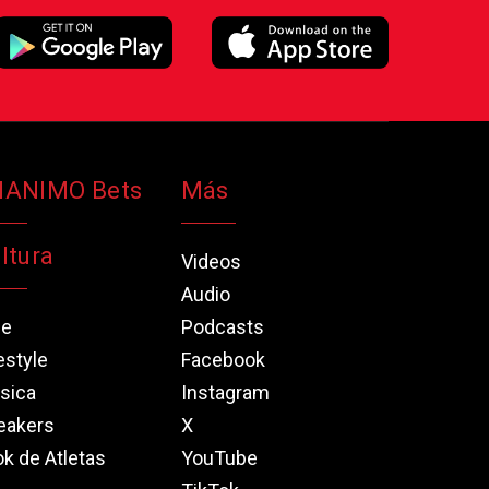
NANIMO Bets
Más
ltura
Videos
Audio
ne
Podcasts
estyle
Facebook
sica
Instagram
eakers
X
k de Atletas
YouTube