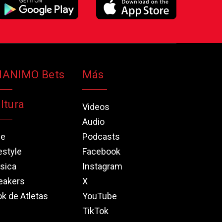
NANIMO Bets
Más
ltura
Videos
Audio
ne
Podcasts
estyle
Facebook
sica
Instagram
eakers
X
k de Atletas
YouTube
TikTok