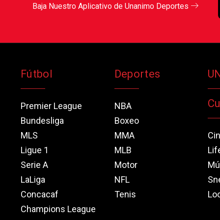
Baja Nuestro Aplicativo de Unanimo Deportes
Fútbol
Deportes
U
Cu
Premier League
NBA
Bundesliga
Boxeo
MLS
MMA
Ci
Ligue 1
MLB
Lif
Serie A
Motor
Mú
LaLiga
NFL
Sn
Concacaf
Tenis
Loo
Champions League