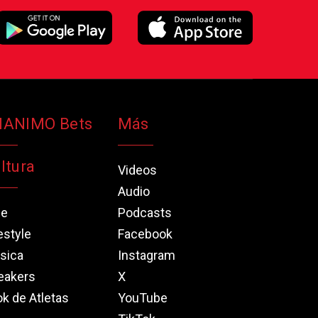
NANIMO Bets
Más
ltura
Videos
Audio
ne
Podcasts
estyle
Facebook
sica
Instagram
eakers
X
k de Atletas
YouTube