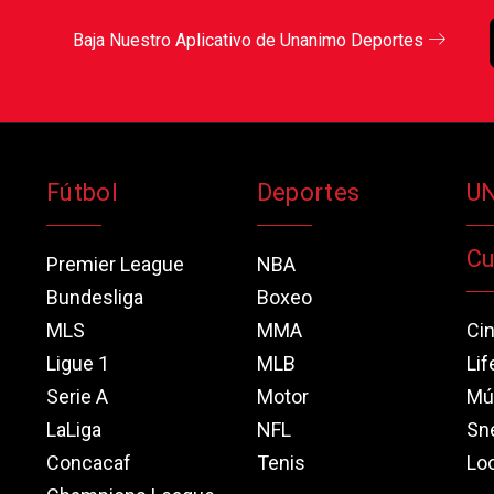
Baja Nuestro Aplicativo de Unanimo Deportes
Fútbol
Deportes
U
Cu
Premier League
NBA
Bundesliga
Boxeo
MLS
MMA
Ci
Ligue 1
MLB
Lif
Serie A
Motor
Mú
LaLiga
NFL
Sn
Concacaf
Tenis
Loo